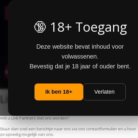
seniorenfun
🔞 18+ Toegang
HOME
Hoe Werkt Het?
Deze website bevat inhoud voor
Over Ons
volwassenen.
Bevestig dat je 18 jaar of ouder bent.
Inloggen
Maak account
Ik ben 18+
Verlaten
Link Partners
Wilt u Link Partners met ons worden?
Stuur dan snel een berichtje naar ons via ons contactformulier en u hoor
zo spoedig mogelijk van ons.