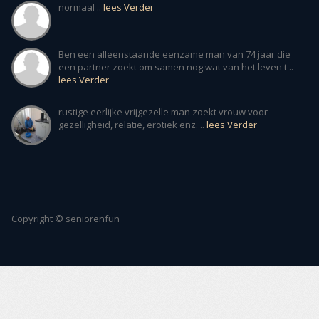
normaal ..
lees Verder
Ben een alleenstaande eenzame man van 74 jaar die
een partner zoekt om samen nog wat van het leven t ..
lees Verder
rustige eerlijke vrijgezelle man zoekt vrouw voor
gezelligheid, relatie, erotiek enz. ..
lees Verder
Copyright © seniorenfun