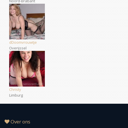
Noord-Brabant
dDoomvrouwtje
Overijssel
Christy
Limburg
Over ons