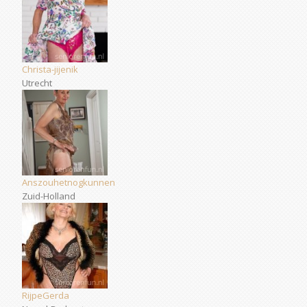
Christa-jijenik
Utrecht
Anszouhetnogkunnen
Zuid-Holland
RijpeGerda