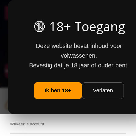
seniorenfun
🔞 18+ Toegang
HOME
Hoe Werkt Het?
Deze website bevat inhoud voor
Over Ons
volwassenen.
Bevestig dat je 18 jaar of ouder bent.
Inloggen
Maak account
Ik ben 18+
Verlaten
Activatie
Activeer je account