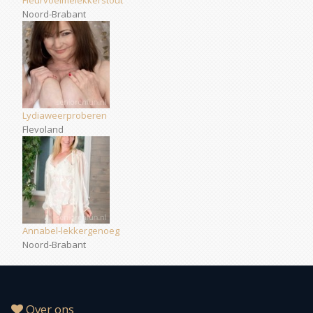
Fleurvoelmelekkerstout
Noord-Brabant
Lydiaweerproberen
Flevoland
Annabel-lekkergenoeg
Noord-Brabant
Over ons